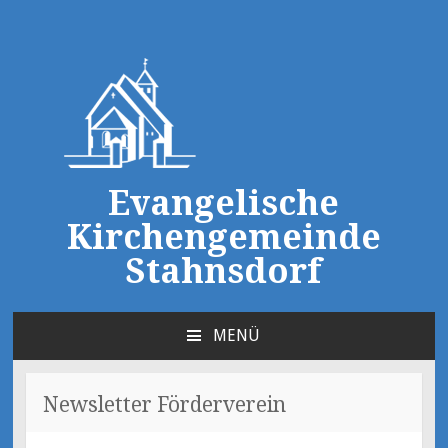
Evangelische
Kirchengemeinde
Stahnsdorf
MENÜ
ZUM
INHALT
SPRINGEN
Newsletter Förderverein